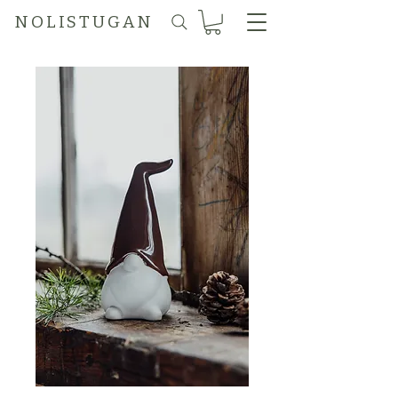
N O L I S T U G A N