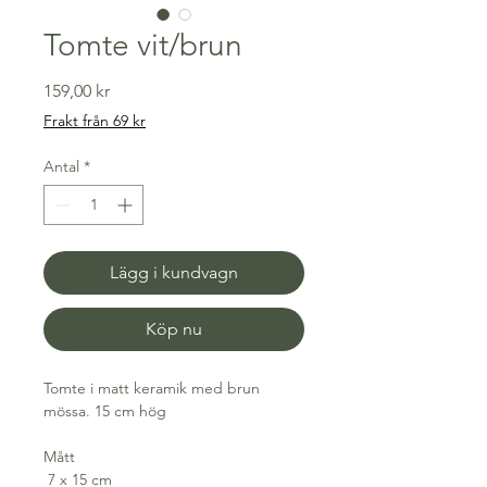
Tomte vit/brun
Pris
159,00 kr
Frakt från 69 kr
Antal
*
Lägg i kundvagn
Köp nu
Tomte i matt keramik med brun
mössa. 15 cm hög
Mått
7 x 15 cm