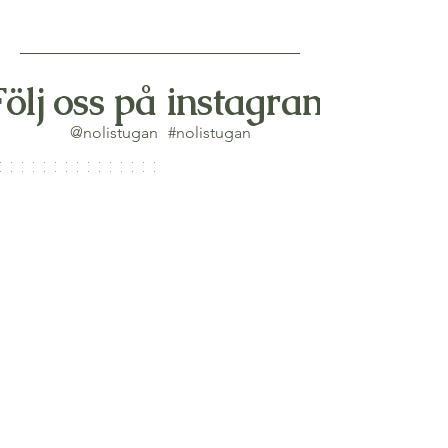
Följ oss på instagram
@nolistugan
#nolistugan