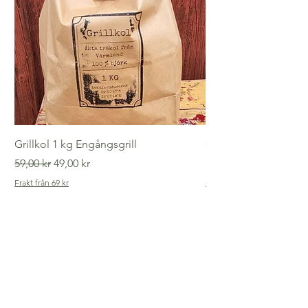
Grillkol 1 kg Engångsgrill
Gammaldags tvättlin
Ordinarie pris
Reapris
Pris
59,00 kr
49,00 kr
149,00 kr
Frakt från 69 kr
Frakt från 69 kr