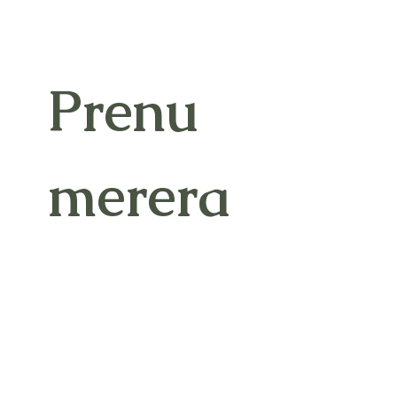
Prenu
merera
 på 
vårt 