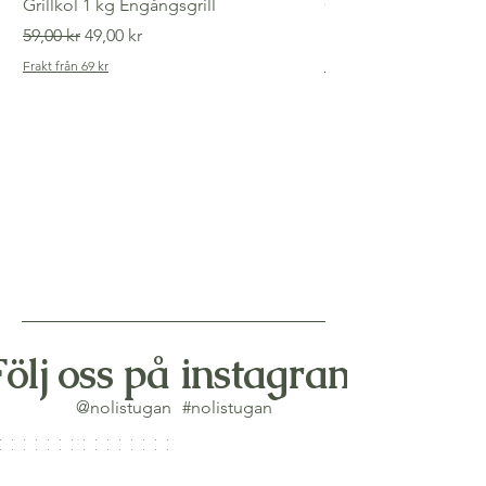
Grillkol 1 kg Engångsgrill
Gammaldags tvättlin
Ordinarie pris
Reapris
Pris
59,00 kr
49,00 kr
149,00 kr
Frakt från 69 kr
Frakt från 69 kr
Följ oss på instagram
@nolistugan
#nolistugan