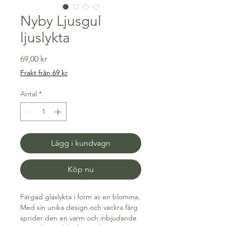
Nyby Ljusgul
ljuslykta
Pris
69,00 kr
Frakt från 69 kr
Antal
*
Lägg i kundvagn
Köp nu
Färgad glaslykta i form av en blomma.
Med sin unika design och vackra färg
sprider den en varm och inbjudande