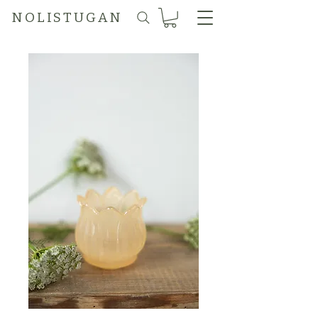
N O L I S T U G A N