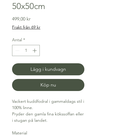
50x50cm
Pris
499,00 kr
Frakt från 69 kr
Antal
*
Lägg i kundvagn
Köp nu
Vackert kuddfodral i gammaldags stil i
100% linne.
Pryder den gamla fina kökssoffan eller
i stugan på landet.
Material