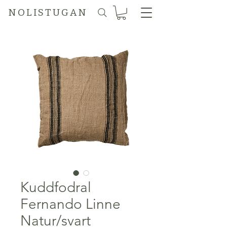
N O L I S T U G A N
Kuddfodral
Fernando Linne
Natur/svart