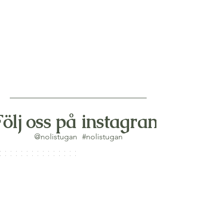
Följ oss på instagram
@nolistugan
#nolistugan