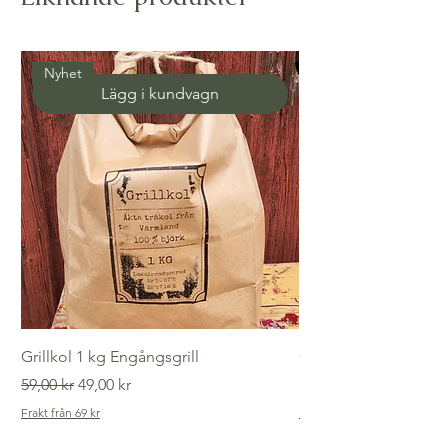
Nyhet
Lägg i kundvagn
Grillkol 1 kg Engångsgrill
Gammaldags tvättlin
Ordinarie pris
Reapris
Pris
59,00 kr
49,00 kr
149,00 kr
Frakt från 69 kr
Frakt från 69 kr