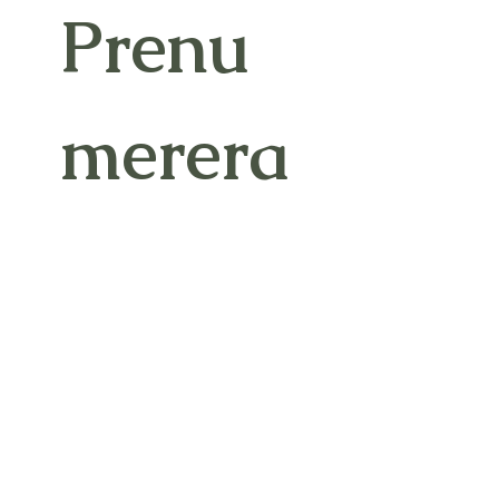
Prenu
merera
 på 
vårt 
nyhets