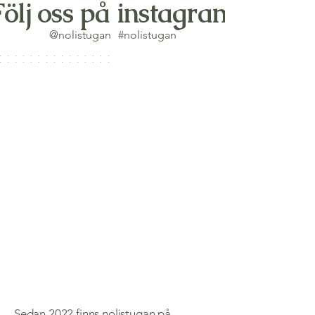
Följ oss på instagram
@nolistugan
#nolistugan
Sedan 2022 finns nolistugan på