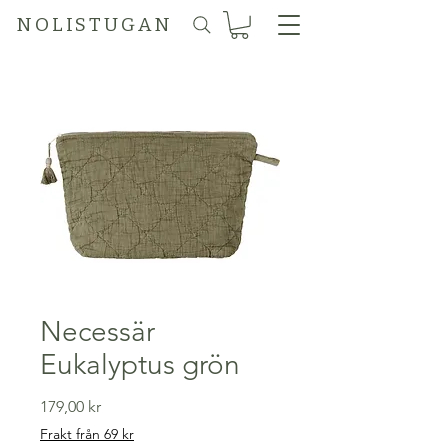
N O L I S T U G A N
Necessär
Eukalyptus grön
Pris
179,00 kr
Frakt från 69 kr