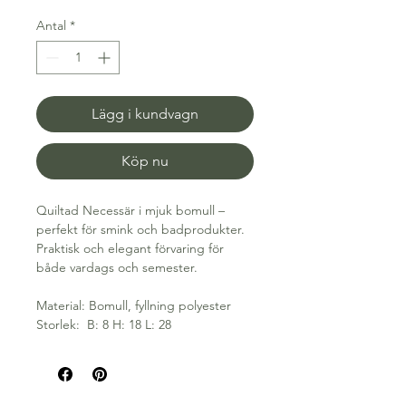
Antal
*
Lägg i kundvagn
Köp nu
Quiltad Necessär i mjuk bomull –
perfekt för smink och badprodukter.
Praktisk och elegant förvaring för
både vardags och semester.
Material: Bomull, fyllning polyester
Storlek: B: 8 H: 18 L: 28