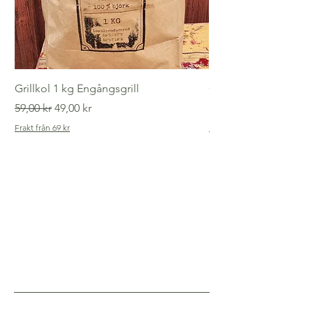
Grillkol 1 kg Engångsgrill
Gammaldags tvättlin
Ordinarie pris
Reapris
Pris
59,00 kr
49,00 kr
149,00 kr
Frakt från 69 kr
Frakt från 69 kr