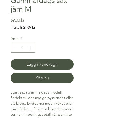
Gammaldags sax
järn M
Pris
69,00 kr
Frakt från 69 kr
Antal
*
Lägg i kundvagn
Köp nu
Svart sax i gammaldags modell.
Perfekt till det mysiga pysslandet eller
att klippa kryddorna med i köket eller
trädgården. Låt saxen hänga framme
som en inredningsdetalj när den inte