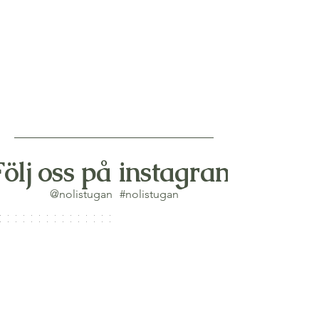
Följ oss på instagram
@nolistugan
#nolistugan