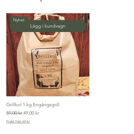
Nyhet
Lägg i kundvagn
Grillkol 1 kg Engångsgrill
Gammaldags tvättlin
Ordinarie pris
Reapris
Pris
59,00 kr
49,00 kr
149,00 kr
Frakt från 69 kr
Frakt från 69 kr