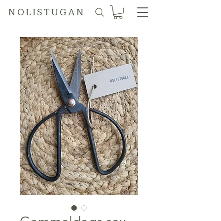
N O L I S T U G A N